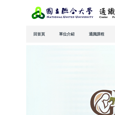
跳
到
主
要
內
容
回首頁
單位介紹
通識課程
區